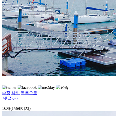
수정
삭제
목록으로
댓글
0
개
16개(1/3페이지)